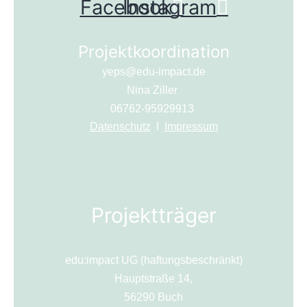
Facebook
Instagram
Projektkoordination
yeps@edu-impact.de
Nina Ziller
06762-95929913
Datenschutz
I
Impressum
Projektträger
edu:impact UG (haftungsbeschränkt)
Hauptstraße 14,
56290 Buch