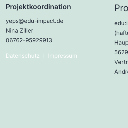
Pro
Projektkoordination
yeps@edu-impact.de
edu:
Nina Ziller
(haf
06762-95929913
Haup
5629
Datenschutz
I
Impressum
Vert
Andr