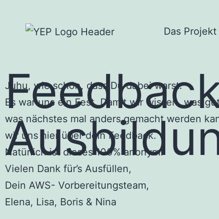
Das Projekt
Feedback 
Juhu, wie schön, dass Du dabei warst.
Es war uns ein Fest. Damit wir wissen, was gu
Ausbildu
was nächstes mal anders gemacht werden kan
wir uns hier über dein Feedback.
Natürlich ist dieses 100% anonym!
Vielen Dank für’s Ausfüllen,
Dein AWS- Vorbereitungsteam,
Elena, Lisa, Boris & Nina