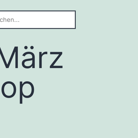
 März
hop