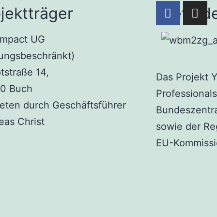
jektträger
Geförde
impact UG
tungsbeschränkt)
tstraße 14,
Das Projekt 
0 Buch
Professionals
reten durch Geschäftsführer
Bundeszentral
eas Christ
sowie der Re
EU-Kommissio