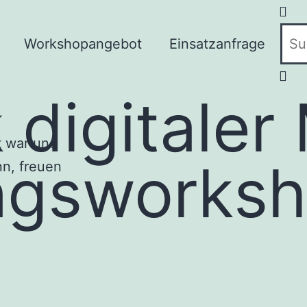
Workshopangebot
Einsatzanfrage
digitaler
t war und
ngsworks
n, freuen