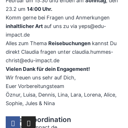
Februar um 15:30 und enden am
Sonntag
, den
23.2 um
14:00 Uhr.
Komm gerne bei Fragen und Anmerkungen
inhaltlicher Art
auf uns zu via
yeps@edu-
impact.de
Alles zum Thema
Reisebuchungen
kannst Du
direkt Claudia fragen unter
claudia.hummes-
christ@edu-impact.de
Vielen Dank für dein Engagement!
Wir freuen uns sehr auf Dich,
Euer Vorbereitungsteam
Öznur, Luisa, Dennis, Lina, Lara, Lorena, Alice,
Sophie, Jules & Nina
Projektkoordination
yeps@edu-impact.de