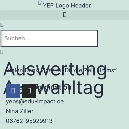
Auswertung
Vielen Dank, dass du Dir die Zeit nimmst!
Auswahltag
Projektkoordination
yeps@edu-impact.de
Nina Ziller
06762-95929913