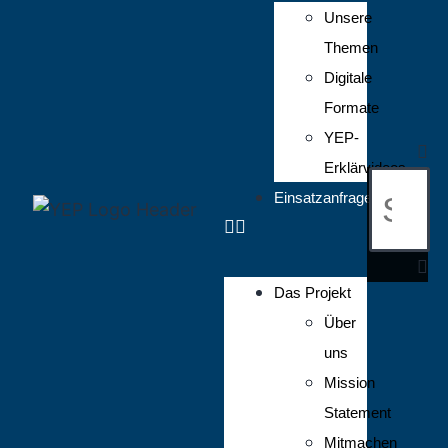
Unsere
Themen
Digitale
Formate
YEP-
Erklärvideos
Einsatzanfrage
Das Projekt
Über
uns
Mission
Statement
Mitmachen