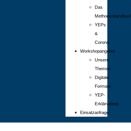
Das
Methodenhandbuc
YEPs
&
Corona
Workshopangebot
Unsere
Themen
Digitale
Formate
YEP-
Erklärvideos
Einsatzanfrage