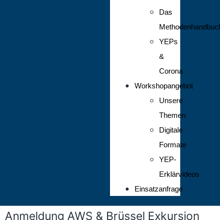
Das
Methodenhandbuc
YEPs
&
Corona
Workshopangebot
Unsere
Themen
Digitale
Formate
YEP-
Erklärvideos
Einsatzanfrage
Anmeldung AWS & Brüssel Exkursion