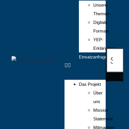
Unsere
Themen
Digitale
Formate
YEP-
Erklärvideos
Einsatzanfrage
Das Projekt
Über
uns
Mission
Statement
Mitmachen