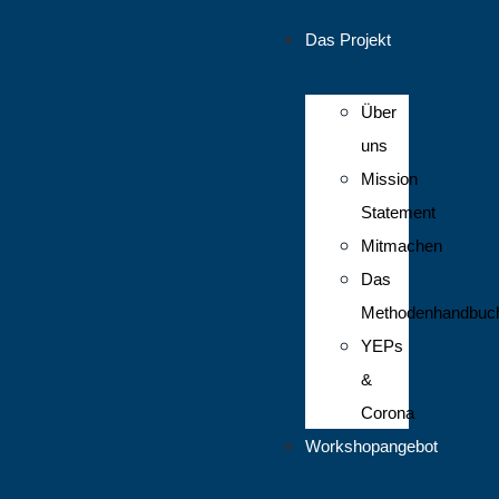
Das Projekt
Über
uns
Mission
Statement
Mitmachen
Das
Methodenhandbuc
YEPs
&
Corona
Workshopangebot